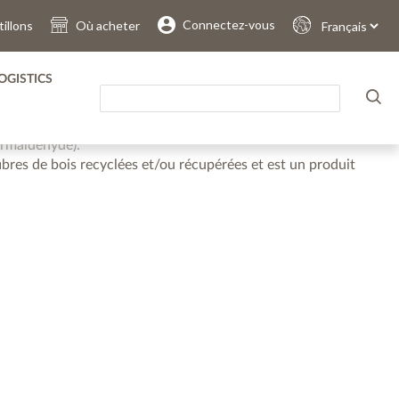
.
.
.
.
.
.
Connectez-vous
illons
Où acheter
Sprache
auswählen
ULEF
OGISTICS
d’une technologie de fabrication à faibles émissions,
s LEED supplémentaires et autres projets en résine avec
ormaldéhyde).
bres de bois recyclées et/ou récupérées et est un produit