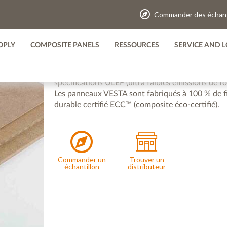
Commander des échant
LA TECHNOLOGIE VESTA – 
OPLY
COMPOSITE PANELS
RESSOURCES
SERVICE AND L
Les panneaux composites Fibrex VESTA sont issus 
faisant de VESTA le choix optimal pour des point
spécifications ULEF (ultra faibles émissions de f
Les panneaux VESTA sont fabriqués à 100 % de fi
durable certifié ECC™ (composite éco-certifié).
Commander un
Trouver un
échantillon
distributeur