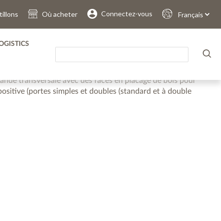
.
.
.
.
.
.
Connectez-vous
illons
Où acheter
Sprache
auswählen
-RATED
OGISTICS
 certifié lorsqu’il est utilisé avec un support minéral de
ande transversale avec des faces en placage de bois pour
positive (portes simples et doubles (standard et à double