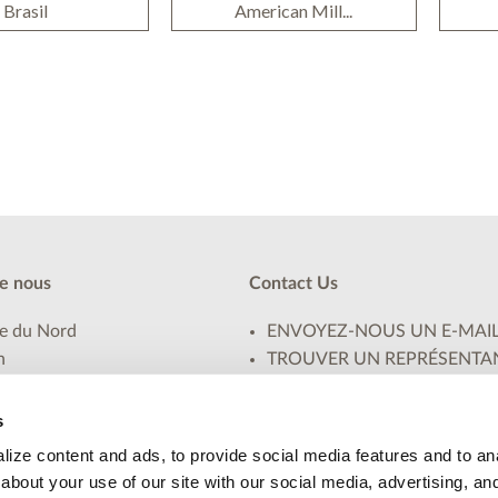
Brasil
American Mill...
e nous
Contact Us
e du Nord
ENVOYEZ-NOUS UN E-MAI
n
TROUVER UN REPRÉSENTA
s
VENTES
ciations
Concours
s
ns d'achat
Nouvelles
ize content and ads, to provide social media features and to anal
Inscrivez-vous aux Nouvelles
about your use of our site with our social media, advertising, an