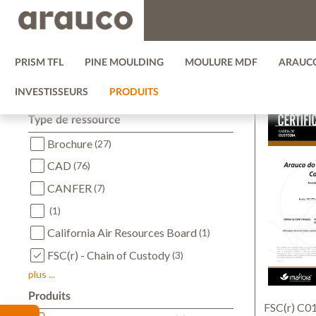
Zum
Zum
Recherche de ressources
RECHERCHE 
Inhalt
Navigationsmenü
springen
springen
PRISM TFL
PINE MOULDING
MOULURE MDF
ARAUC
Filtres appliquées
3 Ressource
INVESTISSEURS
PRODUITS
FSC(r) - Chain of Custody
Type de ressource
Brochure
(27)
CAD
(76)
CANFER
(7)
(1)
California Air Resources Board
(1)
FSC(r) - Chain of Custody
(3)
plus ...
Produits
FSC(r) C0