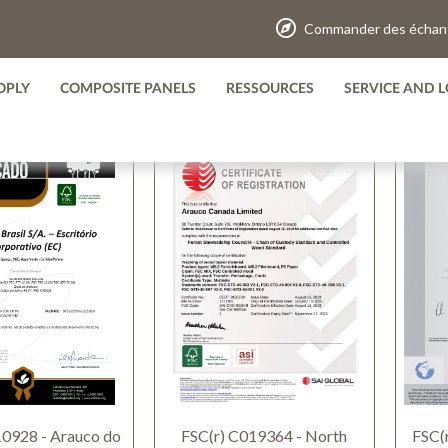
DE RESSOURCES
T
Commander des échant
OPLY
COMPOSITE PANELS
RESSOURCES
SERVICE AND L
s trouvées
10928 - Arauco do
FSC(r) C019364 - North
FSC(