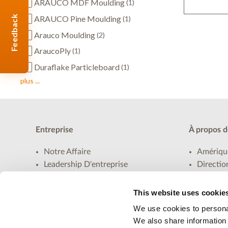
ARAUCO MDF Moulding
(1)
ARAUCO Pine Moulding
Feedback
(1)
Arauco Moulding
(2)
AraucoPly
(1)
Duraflake Particleboard
(1)
plus ...
Entreprise
À propos d
Notre Affaire
Amériqu
Leadership D'entreprise
Directio
Innovation
Carrière
Sustainability
Nos Asso
This website uses cookie
Conformité D'entreprise
Conditio
We use cookies to personal
Investisseurs
We also share information 