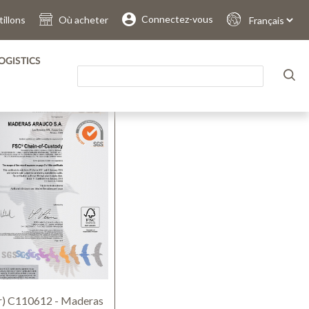
RIER PAR:
Connectez-vous
illons
Où acheter
Sprache
auswählen
OGISTICS
AFFICHAGE
r) C110612 - Maderas