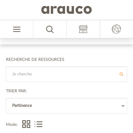
Zum
Zum
Inhalt
Navigationsmenü
Sprache
springen
springen
auswählen
RECHERCHE DE RESSOURCES
TRIER PAR:
Mode: